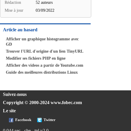
Rédaction
52 auteurs
Mise à jour
03/09/2022
Article au hasard
Afficher un graphique histogramme avec
GD
Trouver l'URL d'origine d'un lien TinyURL
Modifier ses fichiers PHP en ligne
Afficher des videos a partir de Youtube.com
Guide des meilleures distributions Linux
Suivez-nous
Copyright © 2000-2024 www.fobec.com
Le site
Facebook
Twitter
0.044 sec - che - tpl v2.0