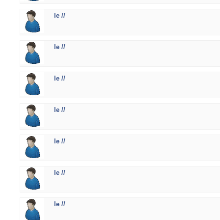
le //
le //
le //
le //
le //
le //
le //