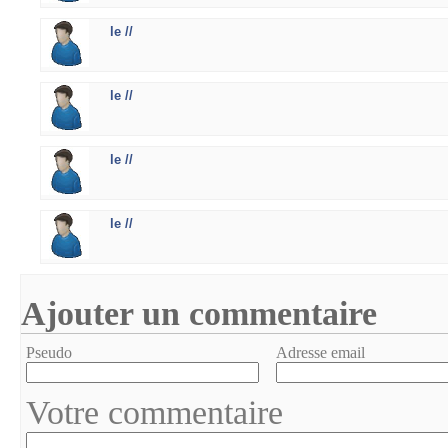
le //
le //
le //
le //
Ajouter un commentaire
Pseudo
Adresse email
Votre commentaire