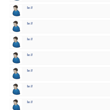
le //
le //
le //
le //
le //
le //
le //