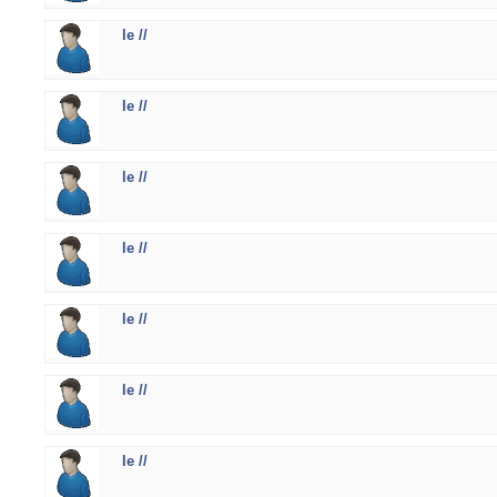
le //
le //
le //
le //
le //
le //
le //