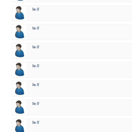
le //
le //
le //
le //
le //
le //
le //