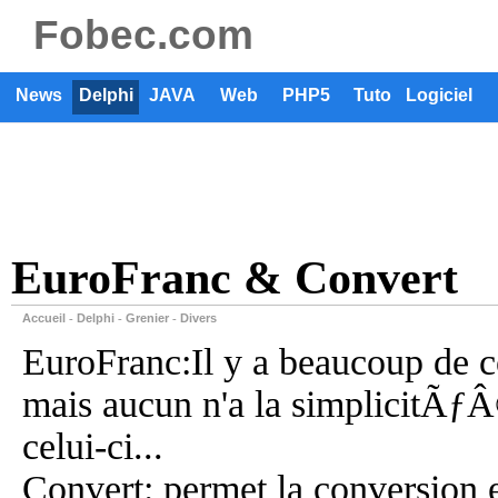
Fobec.com
News
Delphi
JAVA
Web
PHP5
Tuto
Logiciel
EuroFranc & Convert
Accueil
Delphi
Grenier
Divers
-
-
-
EuroFranc:Il y a beaucoup de c
mais aucun n'a la simplicitÃƒ
celui-ci...
Convert: permet la conversion 