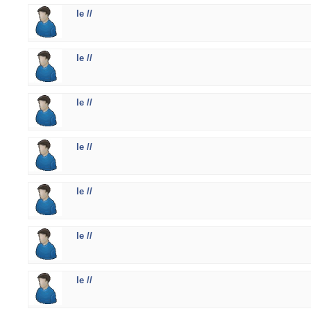
le //
le //
le //
le //
le //
le //
le //