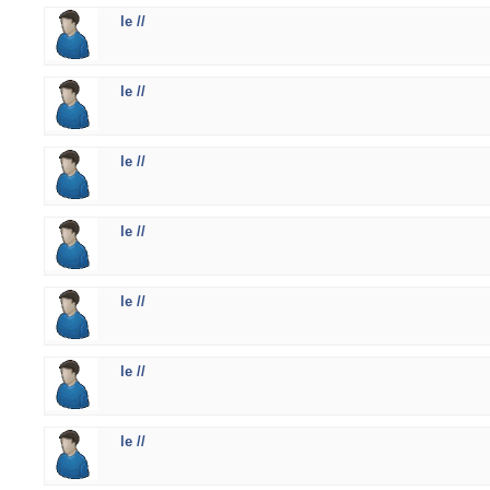
le //
le //
le //
le //
le //
le //
le //