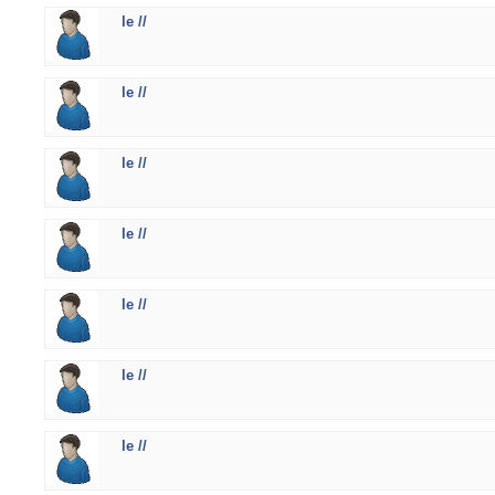
le //
le //
le //
le //
le //
le //
le //