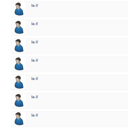
le //
le //
le //
le //
le //
le //
le //