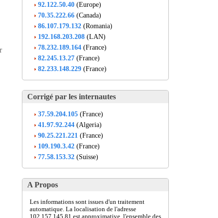
92.122.50.40
(Europe)
70.35.222.66
(Canada)
86.107.179.132
(Romania)
192.168.203.208
(LAN)
78.232.189.164
(France)
r
82.245.13.27
(France)
82.233.148.229
(France)
Corrigé par les internautes
37.59.204.105
(France)
41.97.92.244
(Algeria)
90.25.221.221
(France)
109.190.3.42
(France)
77.58.153.32
(Suisse)
A Propos
Les informations sont issues d'un traitement
automatique. La localisation de l'adresse
102.157.145.81 est approximative, l'ensemble des