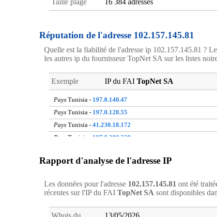
Taille plage
16 384 adresses
Réputation de l'adresse 102.157.145.81
Quelle est la fiabilité de l'adresse ip 102.157.145.81 ? Le
les autres ip du fournisseur TopNet SA sur les listes noire
Exemple
IP du FAI
TopNet SA
Pays
Tunisia -
197.0.140.47
Pays
Tunisia -
197.0.128.55
Pays
Tunisia -
41.230.18.172
Pays
Tunisia -
197.0.200.220
Pays
Tunisia -
197.2.141.128
Rapport d'analyse de l'adresse IP
Pays
Tunisia -
41.226.34.50
Pays
Tunisia -
41.226.208.21
Les données pour l'adresse
102.157.145.81
ont été trait
Pays
Tunisia -
197.0.121.214
récentes sur l'IP du FAI
TopNet SA
sont disponibles d
Pays
Tunisia -
41.230.54.67
Pays
Tunisia -
197.2.144.153
Whois du
13/05/2026