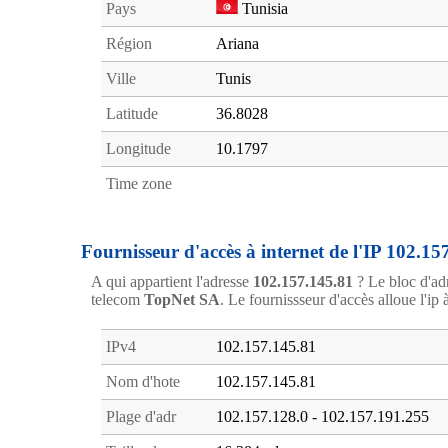
Pays
Tunisia
Région
Ariana
Ville
Tunis
Latitude
36.8028
Longitude
10.1797
Time zone
Fournisseur d'accès à internet de l'IP 102.15
A qui appartient l'adresse
102.157.145.81
? Le bloc d'ad
telecom
TopNet SA
. Le fournissseur d'accès alloue l'ip 
IPv4
102.157.145.81
Nom d'hote
102.157.145.81
Plage d'adr
102.157.128.0 - 102.157.191.255