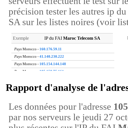
serveurs effectuent le test sur l
précision tester les autres ip 
SA sur les listes noires (voir li
Exemple
IP du FAI
Maroc Telecom SA
Pays
Morocco -
160.176.59.11
Pays
Morocco -
41.140.230.222
Pays
Morocco -
105.154.144.148
Pays
Morocco -
105.159.75.161
Pays
Morocco -
105.156.87.42
Rapport d'analyse de l'adre
Pays
Morocco -
160.179.156.74
Pays
Morocco -
41.250.36.160
Pays
Morocco -
41.249.186.27
Les données pour l'adresse
105
Pays
Morocco -
105.153.183.165
par nos serveurs le jeudi 27 o
Pays
Morocco -
105.157.165.167
plus récentes sur l'IP du FAI
Ma