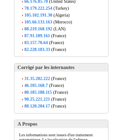
66.176.85.70
(United States)
78.179.222.254
(Turkey)
105.102.191.30
(Algeria)
105.66.133.163
(Morocco)
88.219.168.192
(LAN)
87.91.109.161
(France)
83.157.70.64
(France)
82.228.183.33
(France)
Corrigé par les internautes
31.35.202.222
(France)
46.105.168.7
(France)
80.185.188.115
(France)
90.25.221.221
(France)
88.120.204.17
(France)
A Propos
Les informations sont issues d'un traitement
automatique. La localisation de l'adresse