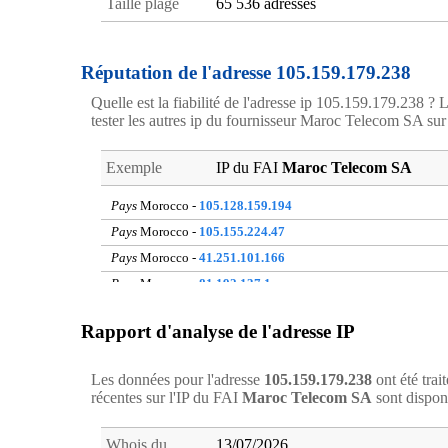
Taille plage
65 536 adresses
Réputation de l'adresse 105.159.179.238
Quelle est la fiabilité de l'adresse ip 105.159.179.238 ? L
tester les autres ip du fournisseur Maroc Telecom SA sur le
Exemple
IP du FAI
Maroc Telecom SA
Pays
Morocco -
105.128.159.194
Pays
Morocco -
105.155.224.47
Pays
Morocco -
41.251.101.166
Pays
Morocco -
81.192.137.1
Pays
Morocco -
105.158.78.234
Rapport d'analyse de l'adresse IP
Pays
Morocco -
105.154.68.230
Pays
Morocco -
196.65.17.147
Les données pour l'adresse
105.159.179.238
ont été tra
Pays
Morocco -
41.251.208.25
récentes sur l'IP du FAI
Maroc Telecom SA
sont dispon
Pays
Morocco -
196.217.130.38
Pays
Morocco -
196.82.45.93
Whois du
13/07/2026