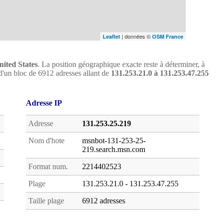
| données ©
Leaflet
OSM France
nited States
. La position géographique exacte reste à déterminer, à
ie d'un bloc de 6912 adresses allant de
131.253.21.0 à 131.253.47.255
Adresse IP
Adresse
131.253.25.219
Nom d'hote
msnbot-131-253-25-
219.search.msn.com
Format num.
2214402523
Plage
131.253.21.0 - 131.253.47.255
Taille plage
6912 adresses