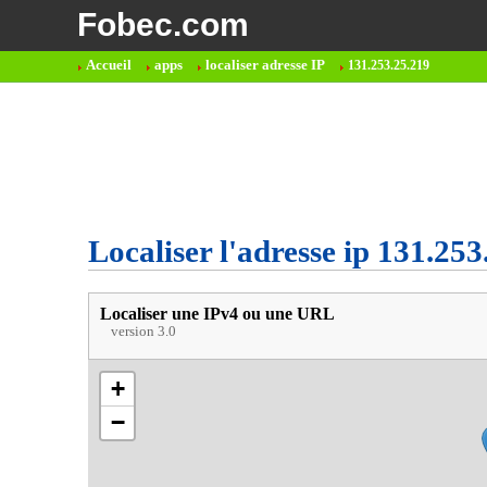
Fobec.com
Accueil
apps
localiser adresse IP
131.253.25.219
Localiser l'adresse ip 131.253
Localiser une IPv4 ou une URL
version 3.0
+
−