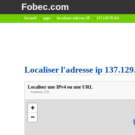
Fobec.com
Accueil
apps
localiser adresse IP
137.129.79.114
Localiser l'adresse ip 137.129
Localiser une IPv4 ou une URL
version 3.0
+
−