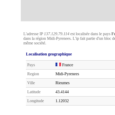
L'adresse IP
137.129.79.114
est localisée dans le pays
F
dans la région Midi-Pyrenees. L'ip fait partie d'un bloc 
même société.
Localisation geographique
Pays
France
Region
Midi-Pyrenees
Ville
Rieumes
Latitude
43.4144
Longitude
1.12032