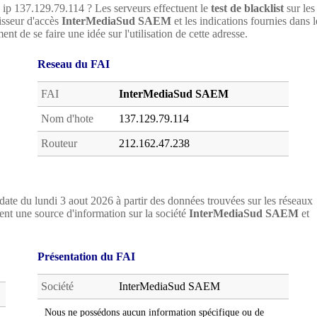
e ip 137.129.79.114 ? Les serveurs effectuent le
test de blacklist
sur les
nisseur d'accès
InterMediaSud SAEM
et les indications fournies dans l
nt de se faire une idée sur l'utilisation de cette adresse.
Reseau du FAI
FAI
InterMediaSud SAEM
Nom d'hote
137.129.79.114
Routeur
212.162.47.238
date du lundi 3 aout 2026 à partir des données trouvées sur les réseaux
nt une source d'information sur la société
InterMediaSud SAEM
et
Présentation du FAI
Société
InterMediaSud SAEM
Nous ne possédons aucun information spécifique ou de