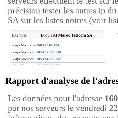
serveurs effectuent le test sur l
précision tester les autres ip 
SA sur les listes noires (voir li
Exemple
IP du FAI
Maroc Telecom SA
Pays
Morocco -
160.177.69.153
Pays
Morocco -
105.155.162.130
Pays
Morocco -
105.158.188.122
Pays
Morocco -
160.179.212.87
Pays
Morocco -
41.141.89.51
Rapport d'analyse de l'adre
Pays
Morocco -
160.177.53.86
Pays
Morocco -
196.74.208.66
Pays
Morocco -
41.250.214.98
Les données pour l'adresse
160
Pays
Morocco -
105.159.125.241
par nos serveurs le vendredi 2
Pays
Morocco -
41.142.221.75
informations plus récentes sur 