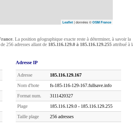
| données ©
Leaflet
OSM France
France
. La position géographique exacte reste à déterminer, à savoir la
oc de 256 adresses allant de
185.116.129.0 à 185.116.129.255
attribué à l
Adresse IP
Adresse
185.116.129.167
Nom d'hote
fs-185-116-129-167.fullsave.info
Format num.
3111420327
Plage
185.116.129.0 - 185.116.129.255
Taille plage
256 adresses