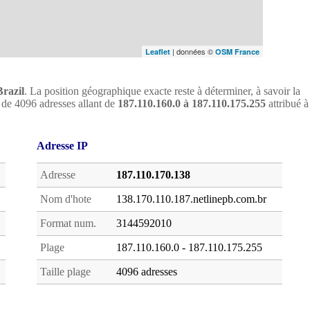
| données ©
Leaflet
OSM France
Brazil
. La position géographique exacte reste à déterminer, à savoir la
loc de 4096 adresses allant de
187.110.160.0 à 187.110.175.255
attribué à
Adresse IP
Adresse
187.110.170.138
Nom d'hote
138.170.110.187.netlinepb.com.br
Format num.
3144592010
Plage
187.110.160.0 - 187.110.175.255
Taille plage
4096 adresses