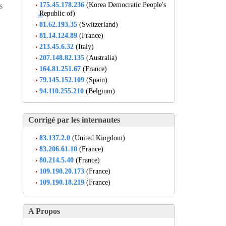
175.45.178.236
(Korea Democratic People's
s
Republic of)
81.62.193.35
(Switzerland)
81.14.124.89
(France)
213.45.6.32
(Italy)
207.148.82.135
(Australia)
164.81.251.67
(France)
79.145.152.109
(Spain)
94.110.255.210
(Belgium)
Corrigé par les internautes
83.137.2.0
(United Kingdom)
83.206.61.10
(France)
80.214.5.40
(France)
109.190.20.173
(France)
109.190.18.219
(France)
A Propos