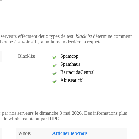
75106LIT
- PARIS 06 (8 km)
75107INV
- PARIS 07 (6 km)
75107SEG
- PARIS 07 (6 km)
75108ANJ
- PARIS 08 (6 km)
s serveurs effectuent deux types de test:
blacklist
détermine comment
75108BEA
- PARIS 08 (6 km)
herche à savoir s'il y a un humain derrière la requete.
75108LAB
- PARIS 08 (6 km)
75109PRO
- PARIS 09 (7 km)
Blacklist
Spamcop
75109TRU
- PARIS 09 (7 km)
Spamhaus
75110JEM
- PARIS 10 (9 km)
BarracudaCentral
75110NOR
- PARIS 10 (9 km)
Abuseat cbl
75111PHA
- PARIS 11 (11 km)
75111VOL
- PARIS 11 (11 km)
75112DID
- PARIS 12 (15 km)
75113BOB
- PARIS 13 (11 km)
es par nos serveurs le dimanche 3 mai 2026. Des informations plus
75113MNA
- PARIS 13 (11 km)
ns le whois maintenu par RIPE
75114BNE
- PARIS 14 (9 km)
Whois
75114RAS
- PARIS 14 (9 km)
Afficher le whois