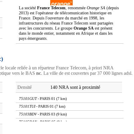
La société
France Telecom
, renommée
Orange SA
(depuis
2013) est l'opérateur de télécomunication historique en
France. Depuis l'ouverture du marché en 1998, les
infrastructures du réseau France Telecom sont partagées
avec les concurrents. Le groupe
Orange SA
est présent
dans le monde entier, notamment en Afrique et dans les
pays émergeants.
c)
cle locale reliée à un réparteur France Telecom, à priori NRA
optique vers le BAS
nc
. La ville de
est couvertes par 37 000 lignes adsl.
Densité
140 NRA sont à proximité
75101GUT
- PARIS 01 (7 km)
75101TUI
- PARIS 01 (7 km)
75103BDV
- PARIS 03 (9 km)
75105DAN
- PARIS 05 (9 km)
75105GOB
- PARIS 05 (9 km)