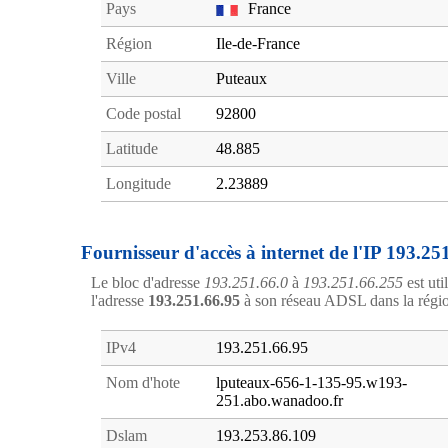
Pays
France
Région
Ile-de-France
Ville
Puteaux
Code postal
92800
Latitude
48.885
Longitude
2.23889
Fournisseur d'accès à internet de l'IP 193.25
Le bloc d'adresse
193.251.66.0
à
193.251.66.255
est uti
l'adresse
193.251.66.95
à son réseau ADSL dans la rég
IPv4
193.251.66.95
Nom d'hote
lputeaux-656-1-135-95.w193-
251.abo.wanadoo.fr
Dslam
193.253.86.109