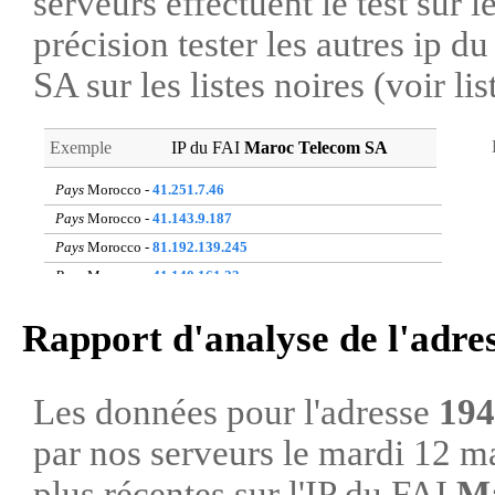
serveurs effectuent le test sur l
précision tester les autres ip 
SA sur les listes noires (voir li
Exemple
IP du FAI
Maroc Telecom SA
Pays
Morocco -
41.251.7.46
Pays
Morocco -
41.143.9.187
Pays
Morocco -
81.192.139.245
Pays
Morocco -
41.140.161.23
Pays
Morocco -
105.131.12.190
Rapport d'analyse de l'adre
Pays
Morocco -
105.141.8.55
Pays
Morocco -
41.250.109.116
Pays
Morocco -
41.248.140.136
Les données pour l'adresse
194
Pays
Morocco -
41.251.133.192
par nos serveurs le mardi 12 m
Pays
Morocco -
41.143.128.228
plus récentes sur l'IP du FAI
Ma