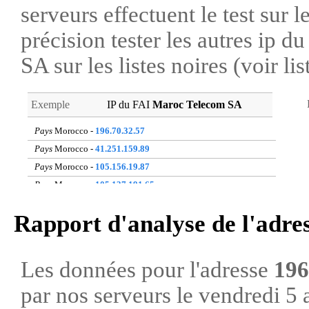
serveurs effectuent le test sur l
précision tester les autres ip 
SA sur les listes noires (voir li
Exemple
IP du FAI
Maroc Telecom SA
Pays
Morocco -
196.70.32.57
Pays
Morocco -
41.251.159.89
Pays
Morocco -
105.156.19.87
Pays
Morocco -
105.137.191.65
Pays
Morocco -
105.149.254.73
Rapport d'analyse de l'adre
Pays
Morocco -
196.206.160.228
Pays
Morocco -
105.137.31.77
Pays
Morocco -
196.217.159.32
Les données pour l'adresse
196
Pays
Morocco -
41.249.194.250
par nos serveurs le vendredi 5 
Pays
Morocco -
105.157.87.158