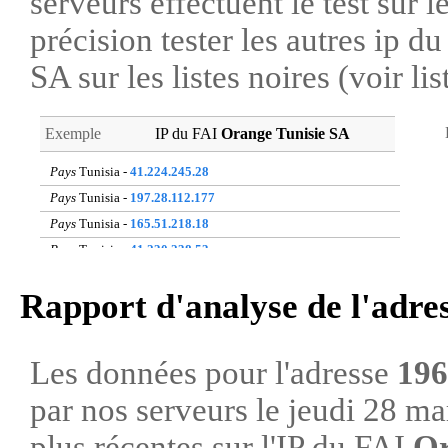
serveurs effectuent le test sur l
précision tester les autres ip 
SA sur les listes noires (voir li
Exemple
IP du FAI
Orange Tunisie SA
Pays
Tunisia -
41.224.245.28
Pays
Tunisia -
197.28.112.177
Pays
Tunisia -
165.51.218.18
Pays
Tunisia -
41.230.238.53
Pays
Tunisia -
197.31.126.192
Rapport d'analyse de l'adre
Pays
Tunisia -
197.28.16.5
Pays
Tunisia -
41.224.11.90
Pays
Tunisia -
197.28.7.72
Les données pour l'adresse
196
Pays
Tunisia -
196.235.75.0
par nos serveurs le jeudi 28 m
Pays
Tunisia -
41.224.148.11
plus récentes sur l'IP du FAI
Or