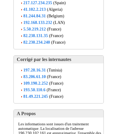
217.127.234.235
(Spain)
41.102.2.213
(Algeria)
81.244.84.31
(Belgium)
192.168.133.232
(LAN)
5.50.219.212
(France)
82.238.131.35
(France)
82.230.234.240
(France)
Corrigé par les internautes
197.28.16.31
(Tunisia)
83.206.61.10
(France)
109.190.2.252
(France)
193.50.110.6
(France)
81.49.221.245
(France)
A Propos
Les informations sont issues d'un traitement
automatique. La localisation de l'adresse
196.230.102.161 est approximative, l'ensemble des