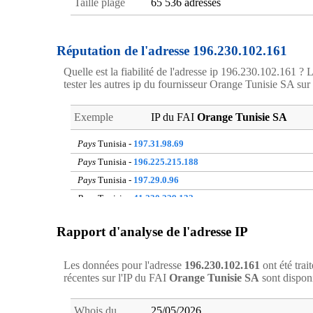
Taille plage
65 536 adresses
Réputation de l'adresse 196.230.102.161
Quelle est la fiabilité de l'adresse ip 196.230.102.161 ? L
tester les autres ip du fournisseur Orange Tunisie SA sur le
Exemple
IP du FAI
Orange Tunisie SA
Pays
Tunisia -
197.31.98.69
Pays
Tunisia -
196.225.215.188
Pays
Tunisia -
197.29.0.96
Pays
Tunisia -
41.230.229.132
Pays
Tunisia -
196.224.12.43
Rapport d'analyse de l'adresse IP
Pays
Tunisia -
196.225.77.151
Pays
Tunisia -
196.232.60.122
Les données pour l'adresse
196.230.102.161
ont été trai
Pays
Tunisia -
197.31.75.104
récentes sur l'IP du FAI
Orange Tunisie SA
sont dispon
Pays
Tunisia -
41.224.203.190
Pays
Tunisia -
197.31.249.187
Whois du
25/05/2026