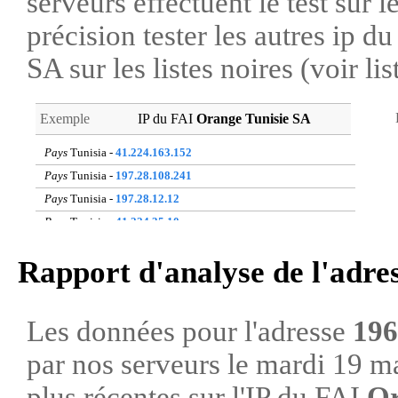
serveurs effectuent le test sur l
précision tester les autres ip 
SA sur les listes noires (voir li
Exemple
IP du FAI
Orange Tunisie SA
Pays
Tunisia -
41.224.163.152
Pays
Tunisia -
197.28.108.241
Pays
Tunisia -
197.28.12.12
Pays
Tunisia -
41.224.35.10
Pays
Tunisia -
197.28.17.5
Rapport d'analyse de l'adre
Pays
Tunisia -
41.224.163.210
Pays
Tunisia -
197.28.25.70
Pays
Tunisia -
41.224.73.199
Les données pour l'adresse
196
Pays
Tunisia -
213.150.173.250
par nos serveurs le mardi 19 m
Pays
Tunisia -
160.158.31.44
plus récentes sur l'IP du FAI
Or