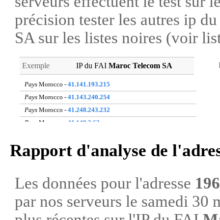
serveurs effectuent le test sur l
précision tester les autres ip 
SA sur les listes noires (voir li
Exemple
IP du FAI
Maroc Telecom SA
Pays
Morocco -
41.141.193.215
Pays
Morocco -
41.143.240.254
Pays
Morocco -
41.248.243.232
Pays
Morocco -
41.140.3.62
Pays
Morocco -
196.75.108.106
Rapport d'analyse de l'adre
Pays
Morocco -
105.157.85.220
Pays
Morocco -
196.77.111.212
Pays
Morocco -
41.140.200.89
Les données pour l'adresse
196
Pays
Morocco -
196.88.98.198
par nos serveurs le samedi 30 
Pays
Morocco -
196.217.174.72
plus récentes sur l'IP du FAI
Ma