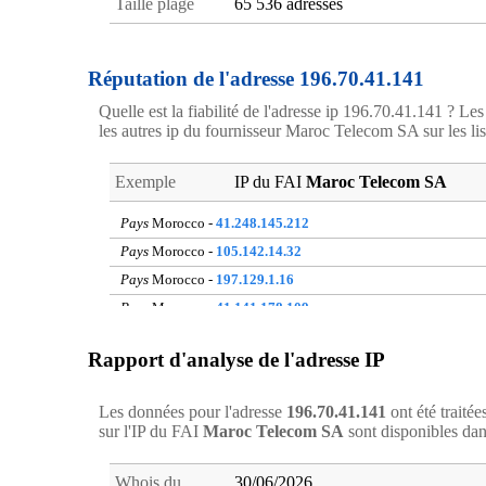
Taille plage
65 536 adresses
Réputation de l'adresse 196.70.41.141
Quelle est la fiabilité de l'adresse ip 196.70.41.141 ? Les 
les autres ip du fournisseur Maroc Telecom SA sur les list
Exemple
IP du FAI
Maroc Telecom SA
Pays
Morocco -
41.248.145.212
Pays
Morocco -
105.142.14.32
Pays
Morocco -
197.129.1.16
Pays
Morocco -
41.141.178.109
Pays
Morocco -
41.141.221.140
Rapport d'analyse de l'adresse IP
Pays
Morocco -
105.158.147.236
Pays
Morocco -
41.143.92.238
Les données pour l'adresse
196.70.41.141
ont été traitée
Pays
Morocco -
105.155.160.229
sur l'IP du FAI
Maroc Telecom SA
sont disponibles da
Pays
Morocco -
41.140.33.160
Pays
Morocco -
196.206.210.216
Whois du
30/06/2026