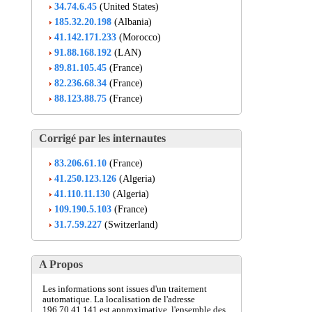
34.74.6.45
(United States)
185.32.20.198
(Albania)
41.142.171.233
(Morocco)
91.88.168.192
(LAN)
89.81.105.45
(France)
82.236.68.34
(France)
88.123.88.75
(France)
Corrigé par les internautes
83.206.61.10
(France)
41.250.123.126
(Algeria)
41.110.11.130
(Algeria)
109.190.5.103
(France)
31.7.59.227
(Switzerland)
A Propos
Les informations sont issues d'un traitement
automatique. La localisation de l'adresse
196.70.41.141 est approximative, l'ensemble des