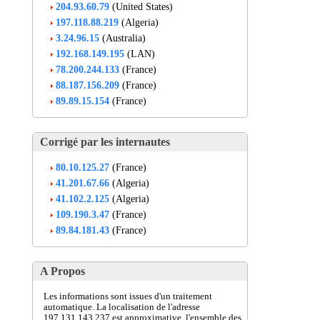
204.93.60.79
(United States)
197.118.88.219
(Algeria)
3.24.96.15
(Australia)
192.168.149.195
(LAN)
78.200.244.133
(France)
88.187.156.209
(France)
89.89.15.154
(France)
Corrigé par les internautes
80.10.125.27
(France)
41.201.67.66
(Algeria)
41.102.2.125
(Algeria)
109.190.3.47
(France)
89.84.181.43
(France)
A Propos
Les informations sont issues d'un traitement
automatique. La localisation de l'adresse
197.131.143.237 est approximative, l'ensemble des