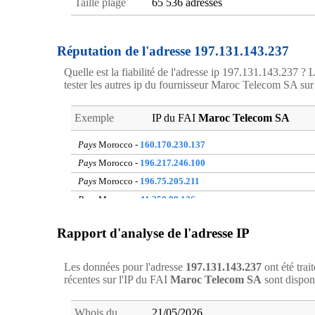
Taille plage
65 536 adresses
Réputation de l'adresse 197.131.143.237
Quelle est la fiabilité de l'adresse ip 197.131.143.237 ? L
tester les autres ip du fournisseur Maroc Telecom SA sur le
Exemple
IP du FAI
Maroc Telecom SA
Pays
Morocco -
160.170.230.137
Pays
Morocco -
196.217.246.100
Pays
Morocco -
196.75.205.211
Pays
Morocco -
41.250.89.126
Pays
Morocco -
105.153.126.143
Rapport d'analyse de l'adresse IP
Pays
Morocco -
196.217.90.158
Pays
Morocco -
160.178.51.197
Les données pour l'adresse
197.131.143.237
ont été trai
Pays
Morocco -
41.248.196.33
récentes sur l'IP du FAI
Maroc Telecom SA
sont dispon
Pays
Morocco -
105.142.69.142
Pays
Morocco -
197.128.82.219
Whois du
21/05/2026