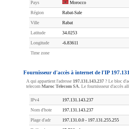
Pays
Morocco
Région
Rabat-Sale
Ville
Rabat
Latitude
34.0253
Longitude
-6.83611
Time zone
Fournisseur d'accès à internet de l'IP 197.13
A qui appartient l'adresse
197.131.143.237
? Le bloc d'a
telecom
Maroc Telecom SA
. Le fournissseur d'accès all
IPv4
197.131.143.237
Nom d'hote
197.131.143.237
Plage d'adr
197.131.0.0 - 197.131.255.255