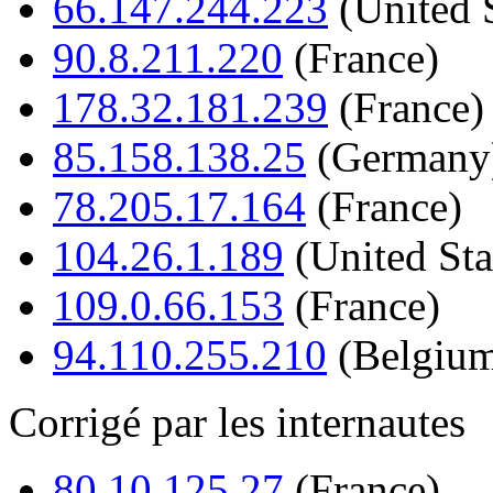
66.147.244.223
(United S
90.8.211.220
(France)
178.32.181.239
(France)
85.158.138.25
(Germany
78.205.17.164
(France)
104.26.1.189
(United Sta
109.0.66.153
(France)
94.110.255.210
(Belgiu
Corrigé par les internautes
80.10.125.27
(France)