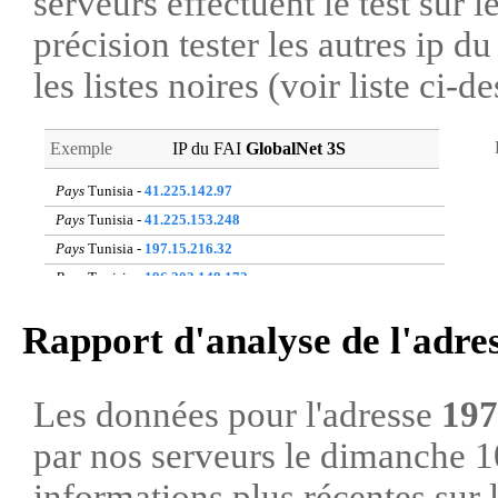
serveurs effectuent le test sur l
précision tester les autres ip 
les listes noires (voir liste ci-d
Exemple
IP du FAI
GlobalNet 3S
Pays
Tunisia -
41.225.142.97
Pays
Tunisia -
41.225.153.248
Pays
Tunisia -
197.15.216.32
Pays
Tunisia -
196.203.148.172
Pays
Tunisia -
193.95.79.227
Rapport d'analyse de l'adre
Pays
Tunisia -
41.227.45.232
Pays
Tunisia -
196.203.188.2
Pays
Tunisia -
41.225.131.48
Les données pour l'adresse
197
Pays
Tunisia -
41.225.165.173
par nos serveurs le dimanche 
Pays
Tunisia -
197.15.16.31
informations plus récentes sur 