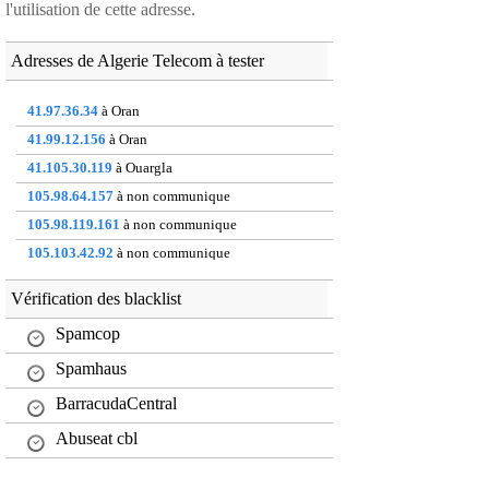
l'utilisation de cette adresse.
Adresses de Algerie Telecom à tester
41.97.36.34
à Oran
41.99.12.156
à Oran
41.105.30.119
à Ouargla
105.98.64.157
à non communique
105.98.119.161
à non communique
105.103.42.92
à non communique
154.121.26.100
à Ouargla
Vérification des blacklist
154.241.72.227
à Relizane
Spamcop
196.20.73.159
à non communique
197.205.71.60
Spamhaus
à Constantine
BarracudaCentral
Abuseat cbl