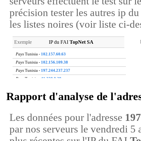
serveurs effectuent le test sur l
précision tester les autres ip 
les listes noires (voir liste ci-d
Exemple
IP du FAI
TopNet SA
Pays
Tunisia -
102.157.60.63
Pays
Tunisia -
102.156.109.38
Pays
Tunisia -
197.244.237.237
Pays
Tunisia -
41.230.0.29
Pays
Tunisia -
41.230.48.30
Rapport d'analyse de l'adre
Pays
Tunisia -
197.2.251.131
Pays
Tunisia -
196.203.50.80
Pays
Tunisia -
41.226.200.42
Les données pour l'adresse
197
Pays
Tunisia -
197.0.151.150
par nos serveurs le vendredi 5 
Pays
Tunisia -
197.2.63.30
plus récentes sur l'IP du FAI
To