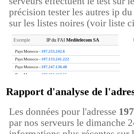
serveurs effectuent le test sur l
précision tester les autres ip 
sur les listes noires (voir liste 
Exemple
IP du FAI
Meditelecom SA
Pays
Morocco -
197.253.242.6
Pays
Morocco -
197.153.241.222
Pays
Morocco -
197.247.136.48
Pays
Morocco -
197.253.210.55
Pays
Morocco -
196.115.218.209
Rapport d'analyse de l'adre
Pays
Morocco -
102.102.162.106
Pays
Morocco -
196.124.81.35
Pays
Morocco -
197.253.249.236
Les données pour l'adresse
197
Pays
Morocco -
102.100.161.41
par nos serveurs le dimanche 
Pays
Morocco -
41.214.236.166
informations plus récentes sur 