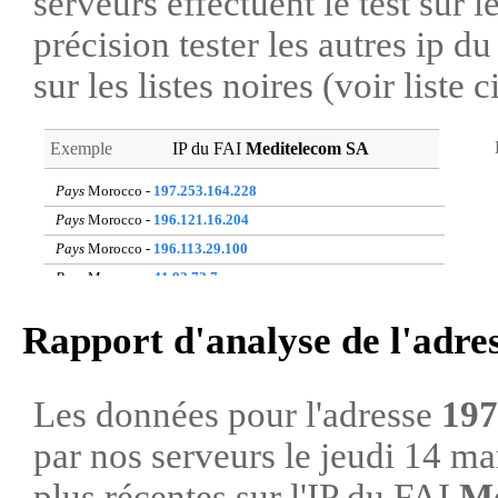
serveurs effectuent le test sur l
précision tester les autres ip 
sur les listes noires (voir liste 
Exemple
IP du FAI
Meditelecom SA
Pays
Morocco -
197.253.164.228
Pays
Morocco -
196.121.16.204
Pays
Morocco -
196.113.29.100
Pays
Morocco -
41.92.72.7
Pays
Morocco -
105.189.2.66
Rapport d'analyse de l'adre
Pays
Morocco -
196.127.105.77
Pays
Morocco -
196.118.18.145
Pays
Morocco -
196.119.45.75
Les données pour l'adresse
197
Pays
Morocco -
41.92.127.0
par nos serveurs le jeudi 14 m
Pays
Morocco -
45.217.249.54
plus récentes sur l'IP du FAI
Me