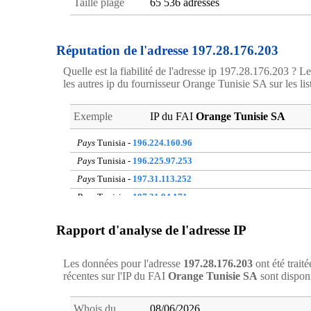
Taille plage
65 536 adresses
Réputation de l'adresse 197.28.176.203
Quelle est la fiabilité de l'adresse ip 197.28.176.203 ? Le
les autres ip du fournisseur Orange Tunisie SA sur les list
Exemple
IP du FAI
Orange Tunisie SA
Pays
Tunisia -
196.224.160.96
Pays
Tunisia -
196.225.97.253
Pays
Tunisia -
197.31.113.252
Pays
Tunisia -
197.31.94.171
Pays
Tunisia -
197.29.10.73
Rapport d'analyse de l'adresse IP
Pays
Tunisia -
197.31.197.107
Pays
Tunisia -
41.224.148.117
Les données pour l'adresse
197.28.176.203
ont été trait
Pays
Tunisia -
165.51.11.151
récentes sur l'IP du FAI
Orange Tunisie SA
sont dispon
Pays
Tunisia -
197.31.125.12
Pays
Tunisia -
197.31.237.51
Whois du
08/06/2026