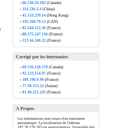
66.130.33.182
(Canada)
114.236.3.4
(China)
45.133.239.14
(Hong Kong)
192.168.79.12
(LAN)
82.244.152.36
(France)
r
88.175.247.156
(France)
213.44.240.22
(France)
Corrigé par les internautes
69.156.120.178
(Canada)
92.133.154.97
(France)
109.190.9.90
(France)
77.58.153.32
(Suisse)
81.49.221.245
(France)
A Propos
Les informations sont issues d'un traitement
automatique. La localisation de l'adresse
197.28.176.203 est approximative, l'ensemble des