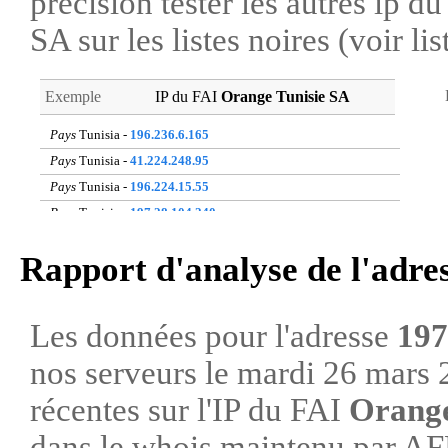
précision tester les autres ip 
SA sur les listes noires (voir li
Exemple
IP du FAI
Orange Tunisie SA
Pays
Tunisia -
196.236.6.165
Pays
Tunisia -
41.224.248.95
Pays
Tunisia -
196.224.15.55
Pays
Tunisia -
197.28.104.240
Pays
Tunisia -
197.31.227.20
Rapport d'analyse de l'adre
Pays
Tunisia -
41.228.91.208
Pays
Tunisia -
41.224.114.204
Pays
Tunisia -
197.28.161.200
Les données pour l'adresse
197
Pays
Tunisia -
41.228.89.120
nos serveurs le mardi 26 mars 
Pays
Tunisia -
41.224.93.77
récentes sur l'IP du FAI
Orange
dans le whois maintenu par A