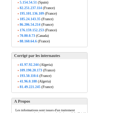
5.154.54.51
(Spain)
82.251.237.114
(France)
195.101.136.109
(France)
185.24.143.35
(France)
86.206.54.214
(France)
176.159.152.253
(France)
70.80.0.73
(Canada)
88.160.64.6
(France)
Corrigé par les internautes
41.97.92.244
(Algeria)
109.190.20.173
(France)
193.50.110.6
(France)
41.96.0.188
(Algeria)
81.49.221.245
(France)
A Propos
Les informations sont issues d'un traitement