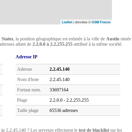
| données ©
Leaflet
OSM France
 States
, la position géographique est estimée à la ville de
Austin
située
adresses allant de
2.2.0.0 à 2.2.255.255
attribué à la même société.
Adresse IP
Adresse
2.2.45.140
Nom d'hote
2.2.45.140
Format num.
33697164
Plage
2.2.0.0 - 2.2.255.255
Taille plage
65536 adresses
e ip 2.2.45.140 ? Les serveurs effectuent le
test de blacklist
sur les