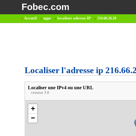
Fobec.com
Accueil
apps
localiser adresse IP
216.66.26.28
Localiser l'adresse ip 216.66.
Localiser une IPv4 ou une URL
version 3.0
+
−