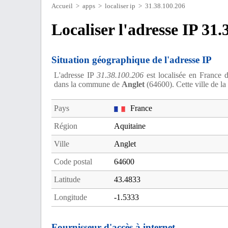
Accueil
>
apps
>
localiser ip
> 31.38.100.206
Localiser l'adresse IP 31.
Situation géographique de l'adresse IP
L'adresse IP
31.38.100.206
est localisée en France d
dans la commune de
Anglet
(64600). Cette ville de l
Pays
France
Région
Aquitaine
Ville
Anglet
Code postal
64600
Latitude
43.4833
Longitude
-1.5333
Fournisseur d'accès à internet