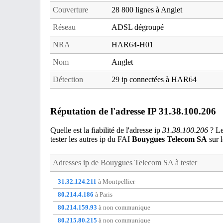
Couverture
28 800 lignes à Anglet
Réseau
ADSL dégroupé
NRA
HAR64-H01
Nom
Anglet
Détection
29 ip connectées à HAR64
Réputation de l'adresse IP 31.38.100.206
Quelle est la fiabilité de l'adresse ip
31.38.100.206
? Les
tester les autres ip du FAI
Bouygues Telecom SA
sur l
Adresses ip de
Bouygues Telecom SA
à tester
31.32.124.211
à Montpellier
80.214.4.186
à Paris
80.214.159.93
à non communique
80.215.80.215
à non communique