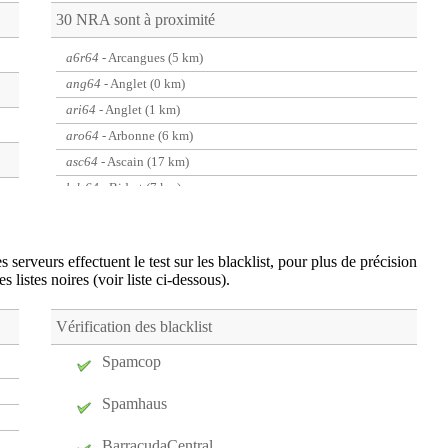
30 NRA sont à proximité
a6r64
- Arcangues (5 km)
ang64
- Anglet (0 km)
ari64
- Anglet (1 km)
aro64
- Arbonne (6 km)
asc64
- Ascain (17 km)
bdr64
- Bidart (7 km)
boc64
- Boucau (6 km)
cam64
- Cambo-les-Bains (17 km)
 serveurs effectuent le test sur les blacklist, pour plus de précision
cbr40
- Capbreton (19 km)
es listes noires (voir liste ci-dessous).
esp64
- Bayonne (4 km)
iru64
- Saint-Pierre-d'Irube (6 km)
Vérification des blacklist
jau64
- Biarritz (3 km)
Spamcop
kec64
- Urrugne (19 km)
ken64
- Biarritz (2 km)
Spamhaus
lab64
- Bayonne (5 km)
BarracudaCentral