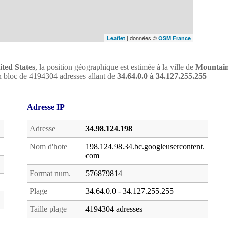
| données ©
Leaflet
OSM France
ted States
, la position géographique est estimée à la ville de
Mountai
'un bloc de 4194304 adresses allant de
34.64.0.0 à 34.127.255.255
Adresse IP
Adresse
34.98.124.198
Nom d'hote
198.124.98.34.bc.googleusercontent.
com
Format num.
576879814
Plage
34.64.0.0 - 34.127.255.255
Taille plage
4194304 adresses