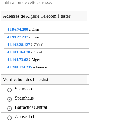
l'utilisation de cette adresse.
Adresses de Algerie Telecom à tester
41.96.74.200
à Oran
41.99.27.237
à Oran
41.102.28.127
à Chlef
41.103.164.70
à Chlef
41.104.73.62
à Alger
41.200.174.235
à Annaba
154.121.251.70
à Alger
Vérification des blacklist
154.245.65.16
à Oran
Spamcop
154.247.241.78
à Oran
197.202.5.24
Spamhaus
à Alger
BarracudaCentral
Abuseat cbl