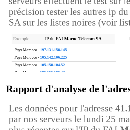
serveurs effectuent le test sur l
précision tester les autres ip 
SA sur les listes noires (voir li
Exemple
IP du FAI
Maroc Telecom SA
Pays
Morocco -
197.131.158.145
Pays
Morocco -
105.142.106.225
Pays
Morocco -
105.158.104.52
Pays
Morocco -
105.156.106.42
Pays
Morocco -
41.250.121.243
Rapport d'analyse de l'adre
Pays
Morocco -
160.164.251.107
Pays
Morocco -
196.206.150.222
Pays
Morocco -
41.140.34.227
Les données pour l'adresse
41.
Pays
Morocco -
41.251.93.145
par nos serveurs le lundi 25 m
Pays
Morocco -
41.248.174.151
plus récentes sur l'IP du FAI
Ma