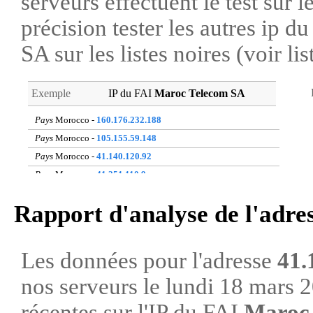
serveurs effectuent le test sur l
précision tester les autres ip 
SA sur les listes noires (voir li
Exemple
IP du FAI
Maroc Telecom SA
Pays
Morocco -
160.176.232.188
Pays
Morocco -
105.155.59.148
Pays
Morocco -
41.140.120.92
Pays
Morocco -
41.251.110.9
Pays
Morocco -
105.151.221.105
Rapport d'analyse de l'adre
Pays
Morocco -
154.148.198.58
Pays
Morocco -
41.248.103.110
Pays
Morocco -
41.142.214.135
Les données pour l'adresse
41.
Pays
Morocco -
196.65.205.230
nos serveurs le lundi 18 mars 
Pays
Morocco -
105.129.30.64
récentes sur l'IP du FAI
Maroc