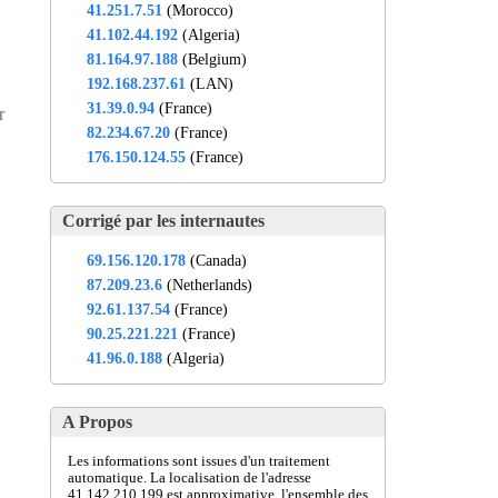
41.251.7.51
(Morocco)
41.102.44.192
(Algeria)
81.164.97.188
(Belgium)
192.168.237.61
(LAN)
31.39.0.94
(France)
r
82.234.67.20
(France)
176.150.124.55
(France)
Corrigé par les internautes
69.156.120.178
(Canada)
87.209.23.6
(Netherlands)
92.61.137.54
(France)
90.25.221.221
(France)
41.96.0.188
(Algeria)
A Propos
Les informations sont issues d'un traitement
automatique. La localisation de l'adresse
41.142.210.199 est approximative, l'ensemble des