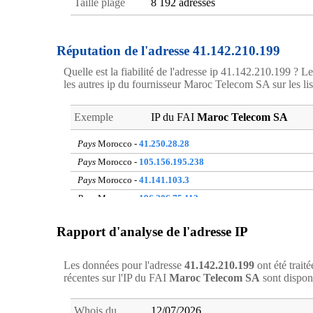
Taille plage
8 192 adresses
Réputation de l'adresse 41.142.210.199
Quelle est la fiabilité de l'adresse ip 41.142.210.199 ? Le
les autres ip du fournisseur Maroc Telecom SA sur les list
Exemple
IP du FAI
Maroc Telecom SA
Pays
Morocco -
41.250.28.28
Pays
Morocco -
105.156.195.238
Pays
Morocco -
41.141.103.3
Pays
Morocco -
196.206.75.112
Pays
Morocco -
105.156.136.54
Rapport d'analyse de l'adresse IP
Pays
Morocco -
41.251.177.34
Pays
Morocco -
41.251.124.239
Les données pour l'adresse
41.142.210.199
ont été trait
Pays
Morocco -
81.192.250.40
récentes sur l'IP du FAI
Maroc Telecom SA
sont dispon
Pays
Morocco -
41.143.208.97
Pays
Morocco -
41.142.200.59
Whois du
12/07/2026