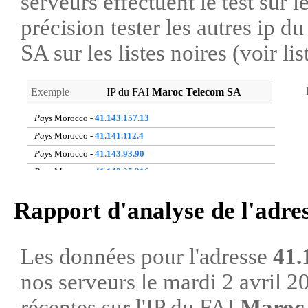
serveurs effectuent le test sur l
précision tester les autres ip 
SA sur les listes noires (voir li
Exemple
IP du FAI
Maroc Telecom SA
Pays
Morocco -
41.143.157.13
Pays
Morocco -
41.141.112.4
Pays
Morocco -
41.143.93.90
Pays
Morocco -
41.142.25.216
Pays
Morocco -
160.168.21.143
Rapport d'analyse de l'adre
Pays
Morocco -
105.157.186.24
Pays
Morocco -
160.170.2.188
Pays
Morocco -
41.249.134.68
Les données pour l'adresse
41.
Pays
Morocco -
41.140.69.252
nos serveurs le mardi 2 avril 2
Pays
Morocco -
41.140.41.224
récentes sur l'IP du FAI
Maroc