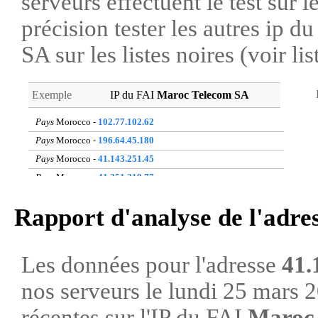
serveurs effectuent le test sur l
précision tester les autres ip 
SA sur les listes noires (voir li
Exemple
IP du FAI
Maroc Telecom SA
Pays
Morocco -
102.77.102.62
Pays
Morocco -
196.64.45.180
Pays
Morocco -
41.143.251.45
Pays
Morocco -
41.251.219.77
Pays
Morocco -
160.178.159.229
Rapport d'analyse de l'adre
Pays
Morocco -
196.206.87.231
Pays
Morocco -
41.251.99.71
Pays
Morocco -
196.206.23.122
Les données pour l'adresse
41.
Pays
Morocco -
105.158.216.162
nos serveurs le lundi 25 mars 
Pays
Morocco -
105.154.98.150
récentes sur l'IP du FAI
Maroc