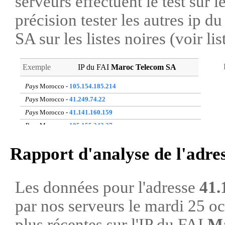
serveurs effectuent le test sur l
précision tester les autres ip 
SA sur les listes noires (voir li
Exemple
IP du FAI
Maroc Telecom SA
Pays
Morocco -
105.154.185.214
Pays
Morocco -
41.249.74.22
Pays
Morocco -
41.141.160.159
Pays
Morocco -
105.155.243.37
Pays
Morocco -
41.248.160.114
Rapport d'analyse de l'adre
Pays
Morocco -
41.141.12.231
Pays
Morocco -
105.151.30.30
Pays
Morocco -
41.248.141.30
Les données pour l'adresse
41.
Pays
Morocco -
105.150.129.32
par nos serveurs le mardi 25 o
Pays
Morocco -
197.128.101.99
plus récentes sur l'IP du FAI
Ma