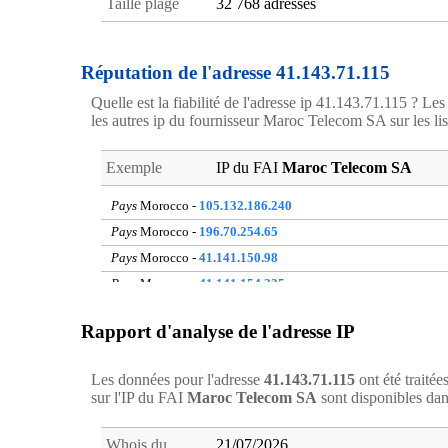
Taille plage
32 768 adresses
Réputation de l'adresse 41.143.71.115
Quelle est la fiabilité de l'adresse ip 41.143.71.115 ? Les 
les autres ip du fournisseur Maroc Telecom SA sur les list
Exemple
IP du FAI
Maroc Telecom SA
Pays
Morocco -
105.132.186.240
Pays
Morocco -
196.70.254.65
Pays
Morocco -
41.141.150.98
Pays
Morocco -
41.141.154.235
Pays
Morocco -
105.158.64.86
Rapport d'analyse de l'adresse IP
Pays
Morocco -
41.142.52.1
Pays
Morocco -
41.249.31.138
Les données pour l'adresse
41.143.71.115
ont été traité
Pays
Morocco -
105.158.96.245
sur l'IP du FAI
Maroc Telecom SA
sont disponibles da
Pays
Morocco -
105.159.176.114
Pays
Morocco -
196.89.236.22
Whois du
21/07/2026