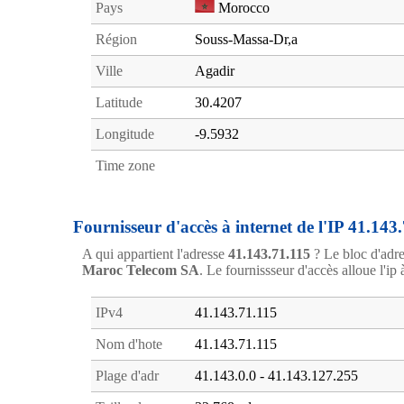
Pays
Morocco
Région
Souss-Massa-Dr,a
Ville
Agadir
Latitude
30.4207
Longitude
-9.5932
Time zone
Fournisseur d'accès à internet de l'IP 41.143
A qui appartient l'adresse
41.143.71.115
? Le bloc d'adr
Maroc Telecom SA
. Le fournissseur d'accès alloue l'ip 
IPv4
41.143.71.115
Nom d'hote
41.143.71.115
Plage d'adr
41.143.0.0 - 41.143.127.255