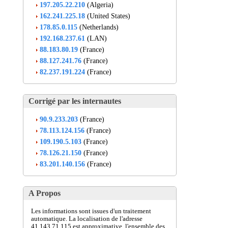
197.205.22.210
(Algeria)
162.241.225.18
(United States)
178.85.0.115
(Netherlands)
192.168.237.61
(LAN)
88.183.80.19
(France)
88.127.241.76
(France)
82.237.191.224
(France)
Corrigé par les internautes
90.9.233.203
(France)
78.113.124.156
(France)
109.190.5.103
(France)
78.126.21.150
(France)
83.201.140.156
(France)
A Propos
Les informations sont issues d'un traitement
automatique. La localisation de l'adresse
41.143.71.115 est approximative, l'ensemble des