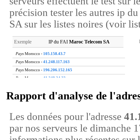
serveurs effectuent le test sur l
précision tester les autres ip 
SA sur les listes noires (voir li
Exemple
IP du FAI
Maroc Telecom SA
Pays
Morocco -
105.158.43.7
Pays
Morocco -
41.248.117.163
Pays
Morocco -
196.206.152.165
Pays
Morocco -
41.249.24.23
Pays
Morocco -
160.177.253.228
Rapport d'analyse de l'adre
Pays
Morocco -
41.248.121.68
Pays
Morocco -
41.251.174.212
Pays
Morocco -
160.178.142.118
Les données pour l'adresse
41.
Pays
Morocco -
196.217.63.31
par nos serveurs le dimanche 
Pays
Morocco -
160.177.238.188
informations plus récentes sur 