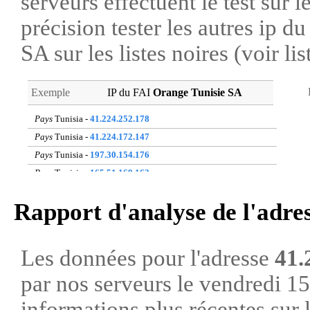
serveurs effectuent le test sur l
précision tester les autres ip 
SA sur les listes noires (voir li
Exemple
IP du FAI
Orange Tunisie SA
Pays
Tunisia -
41.224.252.178
Pays
Tunisia -
41.224.172.147
Pays
Tunisia -
197.30.154.176
Pays
Tunisia -
165.51.169.163
Pays
Tunisia -
196.224.207.233
Rapport d'analyse de l'adre
Pays
Tunisia -
165.51.23.100
Pays
Tunisia -
41.228.176.65
Pays
Tunisia -
41.224.102.69
Les données pour l'adresse
41.
Pays
Tunisia -
197.28.165.214
par nos serveurs le vendredi 1
Pays
Tunisia -
196.225.1.164
informations plus récentes sur 