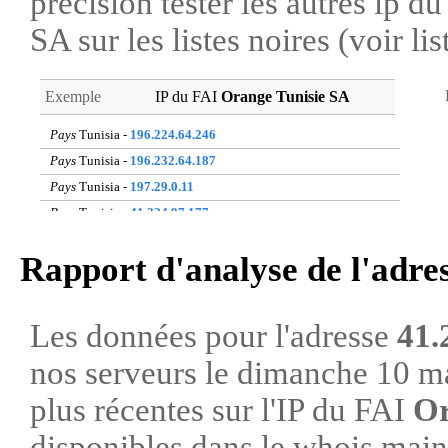
précision tester les autres ip 
SA sur les listes noires (voir li
Exemple
IP du FAI
Orange Tunisie SA
Pays
Tunisia -
196.224.64.246
Pays
Tunisia -
196.232.64.187
Pays
Tunisia -
197.29.0.11
Pays
Tunisia -
41.224.97.177
Pays
Tunisia -
197.31.118.219
Rapport d'analyse de l'adre
Pays
Tunisia -
41.224.97.116
Pays
Tunisia -
41.224.97.190
Pays
Tunisia -
41.224.93.77
Les données pour l'adresse
41.
Pays
Tunisia -
197.31.97.237
nos serveurs le dimanche 10 m
Pays
Tunisia -
197.28.56.138
plus récentes sur l'IP du FAI
Or
disponibles dans le whois ma