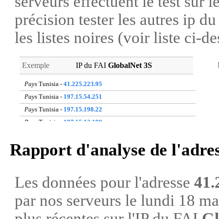
serveurs effectuent le test sur l
précision tester les autres ip 
les listes noires (voir liste ci-d
Exemple
IP du FAI
GlobalNet 3S
Pays
Tunisia -
41.225.223.95
Pays
Tunisia -
197.15.54.251
Pays
Tunisia -
197.15.198.22
Pays
Tunisia -
197.15.13.199
Pays
Tunisia -
41.227.31.178
Rapport d'analyse de l'adre
Pays
Tunisia -
41.225.154.61
Pays
Tunisia -
41.225.74.149
Pays
Tunisia -
41.225.202.142
Les données pour l'adresse
41.
Pays
Tunisia -
41.225.85.203
par nos serveurs le lundi 18 m
Pays
Tunisia -
197.15.94.47
plus récentes sur l'IP du FAI
Gl