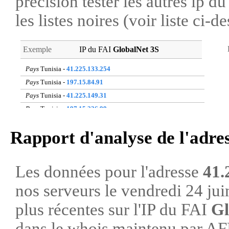
précision tester les autres ip 
les listes noires (voir liste ci-d
Exemple
IP du FAI
GlobalNet 3S
Pays
Tunisia -
41.225.133.254
Pays
Tunisia -
197.15.84.91
Pays
Tunisia -
41.225.149.31
Pays
Tunisia -
197.15.236.99
Pays
Tunisia -
41.225.91.112
Rapport d'analyse de l'adre
Pays
Tunisia -
41.225.119.92
Pays
Tunisia -
193.95.78.209
Pays
Tunisia -
197.15.233.232
Les données pour l'adresse
41.
Pays
Tunisia -
197.26.57.80
nos serveurs le vendredi 24 ju
Pays
Tunisia -
41.225.131.110
plus récentes sur l'IP du FAI
Gl
dans le whois maintenu par A