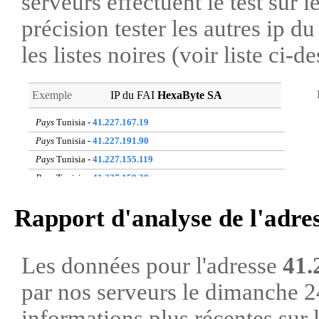
serveurs effectuent le test sur l
précision tester les autres ip 
les listes noires (voir liste ci-d
Exemple
IP du FAI
HexaByte SA
Pays
Tunisia -
41.227.167.19
Pays
Tunisia -
41.227.191.90
Pays
Tunisia -
41.227.155.119
Pays
Tunisia -
41.227.159.38
Pays
Tunisia -
41.227.149.122
Rapport d'analyse de l'adre
Pays
Tunisia -
41.227.104.24
Pays
Tunisia -
41.227.172.27
Pays
Tunisia -
41.227.220.192
Les données pour l'adresse
41.
Pays
Tunisia -
41.227.118.86
par nos serveurs le dimanche 
Pays
Tunisia -
41.227.180.237
informations plus récentes sur 