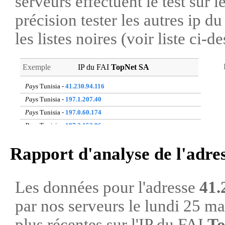
serveurs effectuent le test sur l
précision tester les autres ip 
les listes noires (voir liste ci-d
Exemple
IP du FAI
TopNet SA
Pays
Tunisia -
41.230.94.116
Pays
Tunisia -
197.1.207.40
Pays
Tunisia -
197.0.60.174
Pays
Tunisia -
197.2.153.96
Pays
Tunisia -
41.230.26.207
Rapport d'analyse de l'adre
Pays
Tunisia -
197.0.143.172
Pays
Tunisia -
41.62.168.215
Pays
Tunisia -
197.0.253.1
Les données pour l'adresse
41.
Pays
Tunisia -
197.2.100.5
par nos serveurs le lundi 25 m
Pays
Tunisia -
41.226.16.3
plus récentes sur l'IP du FAI
To