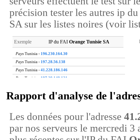
serveurs effectuent le test sur l
précision tester les autres ip 
SA sur les listes noires (voir li
Exemple
IP du FAI
Orange Tunisie SA
Pays
Tunisia -
196.230.164.30
Pays
Tunisia -
197.28.56.138
Pays
Tunisia -
41.228.186.146
Pays
Tunisia -
197.29.149.121
Pays
Tunisia -
197.29.30.82
Rapport d'analyse de l'adre
Pays
Tunisia -
197.28.213.252
Pays
Tunisia -
41.224.156.58
Pays
Tunisia -
41.224.144.169
Les données pour l'adresse
41.
Pays
Tunisia -
41.228.154.20
par nos serveurs le mercredi 3 
Pays
Tunisia -
197.28.184.43
plus récentes sur l'IP du FAI
Or