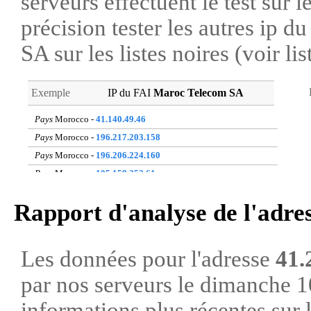
serveurs effectuent le test sur l
précision tester les autres ip 
SA sur les listes noires (voir li
Exemple
IP du FAI
Maroc Telecom SA
Pays
Morocco -
41.140.49.46
Pays
Morocco -
196.217.203.158
Pays
Morocco -
196.206.224.160
Pays
Morocco -
105.159.252.61
Pays
Morocco -
196.217.52.32
Rapport d'analyse de l'adre
Pays
Morocco -
41.248.76.172
Pays
Morocco -
41.140.76.102
Pays
Morocco -
105.157.42.115
Les données pour l'adresse
41.
Pays
Morocco -
41.140.7.227
par nos serveurs le dimanche 
Pays
Morocco -
196.217.106.227
informations plus récentes sur 