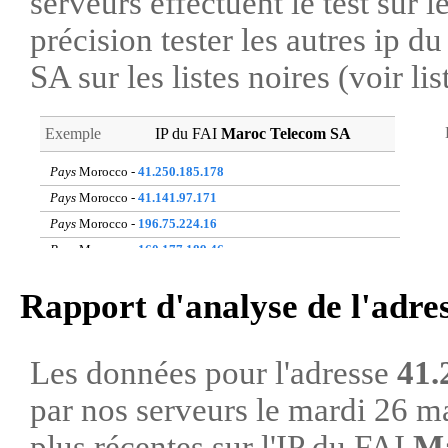
serveurs effectuent le test sur l
précision tester les autres ip 
SA sur les listes noires (voir li
Exemple
IP du FAI
Maroc Telecom SA
Pays
Morocco -
41.250.185.178
Pays
Morocco -
41.141.97.171
Pays
Morocco -
196.75.224.16
Pays
Morocco -
160.177.189.46
Pays
Morocco -
196.217.163.30
Rapport d'analyse de l'adre
Pays
Morocco -
41.142.133.210
Pays
Morocco -
41.142.96.195
Pays
Morocco -
41.141.98.14
Les données pour l'adresse
41.
Pays
Morocco -
196.217.218.72
par nos serveurs le mardi 26 m
Pays
Morocco -
105.154.219.36
plus récentes sur l'IP du FAI
Ma